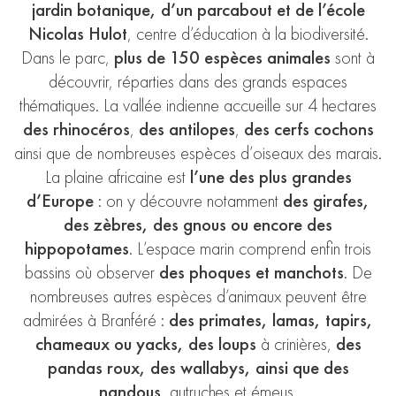
jardin botanique, d’un parcabout et de l’école
Nicolas Hulot
, centre d’éducation à la biodiversité.
Dans le parc,
plus de 150 espèces animales
sont à
découvrir, réparties dans des grands espaces
thématiques. La vallée indienne accueille sur 4 hectares
des rhinocéros
,
des antilopes
,
des cerfs cochons
ainsi que de nombreuses espèces d’oiseaux des marais.
La plaine africaine est
l’une des plus grandes
d’Europe
: on y découvre notamment
des girafes,
des zèbres, des gnous ou encore des
hippopotames
. L’espace marin comprend enfin trois
bassins où observer
des phoques et manchots
. De
nombreuses autres espèces d’animaux peuvent être
admirées à Branféré :
des primates, lamas, tapirs,
chameaux ou yacks, des loups
à crinières,
des
pandas roux, des wallabys, ainsi que des
nandous
, autruches et émeus.