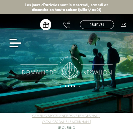
Les jours d’arrivées sont le mercredi, samedi et
dimanche en haute saison (juillet/août)
FR
RÉSERVER
EN
NL
DE
ES
CAMPING BROCELIANDE DANS LE MORBIHAN
VACANCES DANS LE MORBIHAN
LE GUERNO