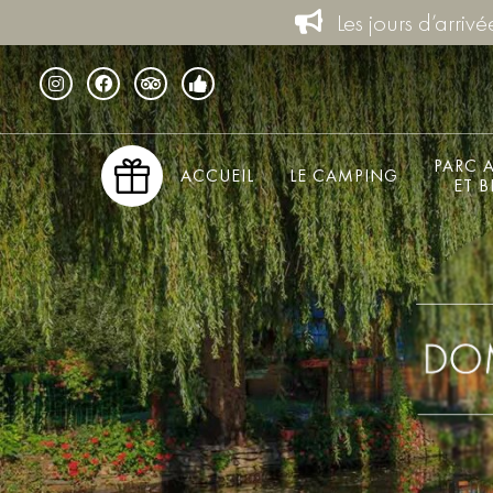
Les jours d’arriv
PARC 
ACCUEIL
LE CAMPING
ET B