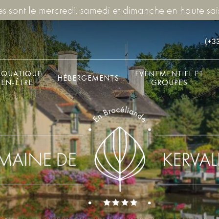
ées sont le mercredi, samedi et dimanche en haute sai
(+33
AQUATIQUE
EVÈNEMENTIEL ET
HÉBERGEMENTS
IEN-ÊTRE
GROUPES