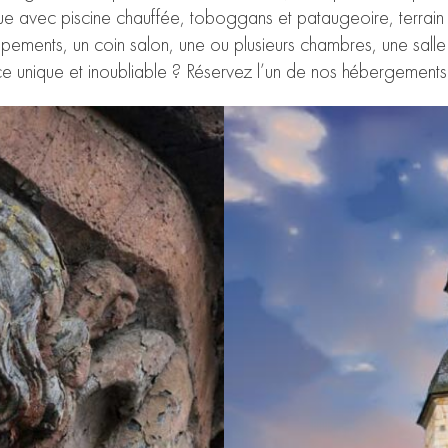
ue avec piscine chauffée, toboggans et pataugeoire, terrain
ipements, un coin salon, une ou plusieurs chambres, une sal
nique et inoubliable ? Réservez l’un de nos hébergements inso