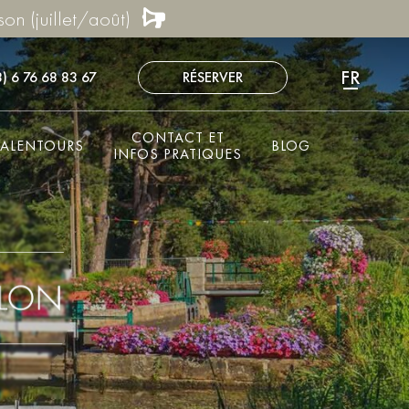
son (juillet/août)
FR
) 6 76 68 83 67
RÉSERVER
EN
NL
CONTACT ET
ALENTOURS
BLOG
DE
INFOS PRATIQUES
ES