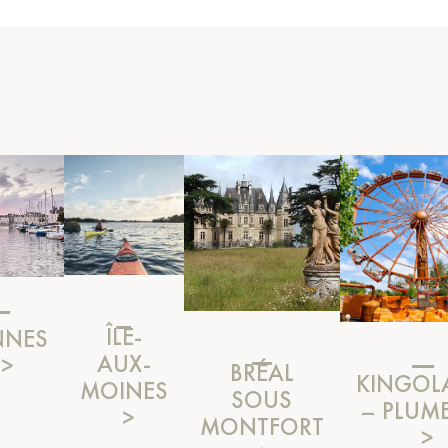
ÎLE-
NNES
AUX-
BRÉAL
KINGOL
MOINES
SOUS
– PLUM
MONTFORT