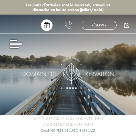
Les jours d’arrivées sont le mercredi, samedi et
dimanche en haute saison (juillet/août)
FR
RÉSERVER
EN
NL
DE
ES
CAMPING BROCELIANDE DANS LE MORBIHAN
VACANCES DANS LE MORBIHAN
CAMPING PRÈS DE JUGON-LES-LACS