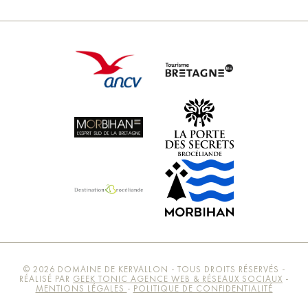
© 2026 DOMAINE DE KERVALLON - TOUS DROITS RÉSERVÉS -
RÉALISÉ PAR
GEEK TONIC AGENCE WEB & RÉSEAUX SOCIAUX
-
MENTIONS LÉGALES
-
POLITIQUE DE CONFIDENTIALITÉ