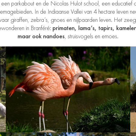
n, een parkabout en de Nicolas Hulot school
, een educatief c
themagebieden. In de Indiaanse Vallei van 4 hectare leven
ne
waar
giraffen, zebra’s, gnoes en nijlpaarden
leven. Het zeeg
bewonderen in Branféré:
primaten, lama’s, tapirs, kamel
maar ook nandoes
, struisvogels en emoes.