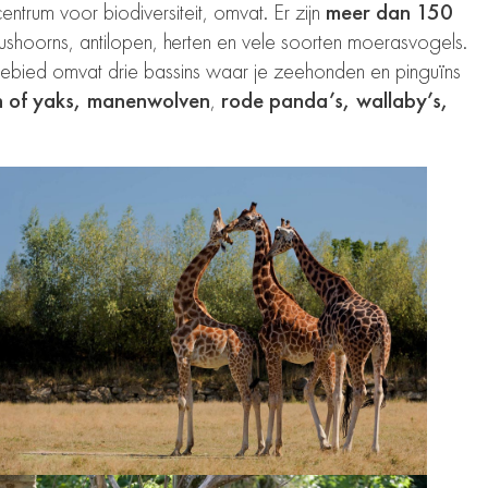
entrum voor biodiversiteit, omvat. Er zijn
meer dan 150
ushoorns
,
antilopen
,
herten
en vele soorten moerasvogels.
ebied omvat drie bassins waar je
zeehonden en pinguïns
en of yaks, manenwolven
,
rode panda’s, wallaby’s,