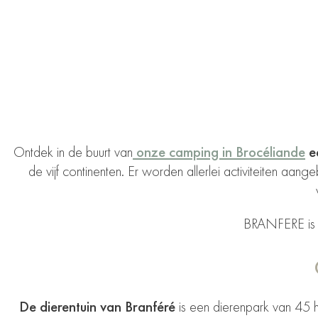
Ontdek in de buurt van
onze camping in Brocéliande
ee
de vijf continenten
. Er worden allerlei activiteiten a
BRANFERE i
De dierentuin van Branféré
is een dierenpark van 45 