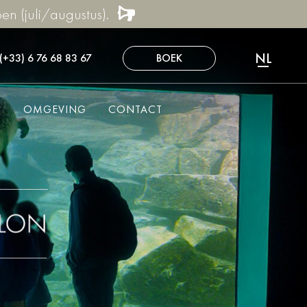
n (juli/augustus).
NL
(+33) 6 76 68 83 67
BOEK
FR
EN
N
OMGEVING
CONTACT
DE
ES