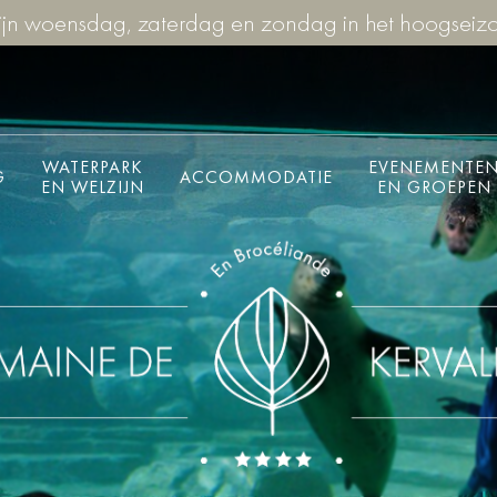
n woensdag, zaterdag en zondag in het hoogseizoe
WATERPARK
EVENEMENTE
G
ACCOMMODATIE
EN WELZIJN
EN GROEPEN