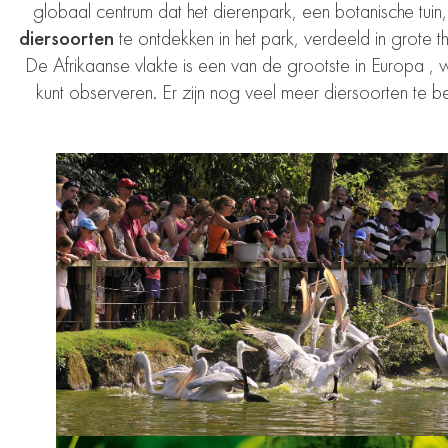
globaal centrum dat het
dierenpark, een botanische tui
diersoorten
te ontdekken in het park, verdeeld in grote 
De Afrikaanse vlakte is
een van de grootste in Europa
, 
kunt observeren. Er zijn nog veel meer diersoorten te 