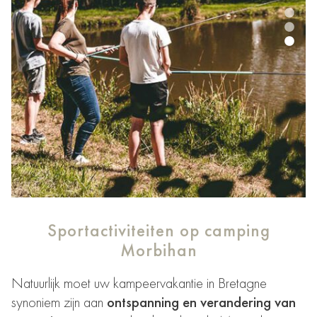
Sportactiviteiten op camping
Morbihan
Natuurlijk moet uw kampeervakantie in Bretagne
synoniem zijn aan
ontspanning en verandering van