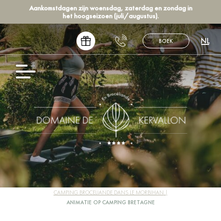
Aankomstdagen zijn woensdag, zaterdag en zondag in
het hoogseizoen (juli/augustus).
NL
BOEK
FR
EN
DE
ES
CAMPING BROCELIANDE DANS LE MORBIHAN
ANIMATIE OP CAMPING BRETAGNE