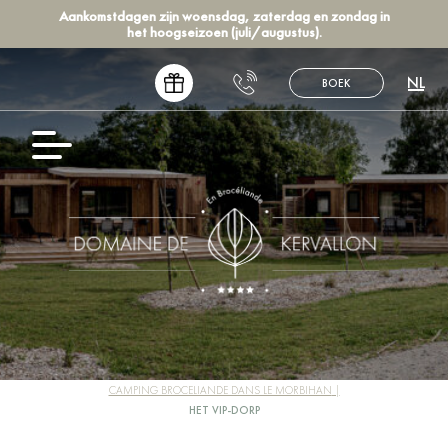
Aankomstdagen zijn woensdag, zaterdag en zondag in
het hoogseizoen (juli/augustus).
NL
BOEK
FR
EN
DE
ES
CAMPING BROCELIANDE DANS LE MORBIHAN
HET VIP-DORP