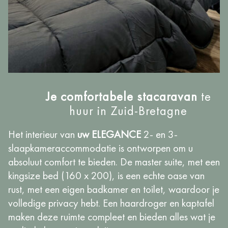
Je comfortabele stacaravan
te
huur in Zuid-Bretagne
Het interieur van
uw ELEGANCE
2- en 3-
slaapkameraccommodatie is ontworpen om u
absoluut comfort te bieden. De master suite,
met een
kingsize bed (160 x 200
), is een echte oase van
rust, met een eigen badkamer en toilet, waardoor je
volledige privacy hebt. Een haardroger en kaptafel
maken deze ruimte compleet en bieden alles wat je