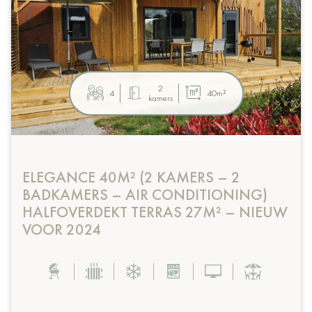
2
4
40m²
kamers
ELEGANCE 40M² (2 KAMERS – 2
BADKAMERS – AIR CONDITIONING)
HALFOVERDEKT TERRAS 27M² – NIEUW
VOOR 2024