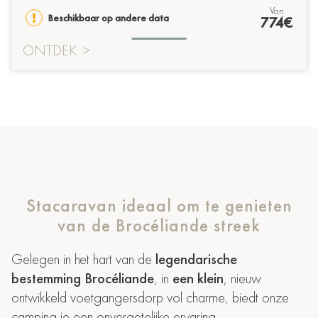
van
Beschikbaar op andere data
774€
ONTDEK
>
Stacaravan ideaal om te genieten
van de Brocéliande streek
Gelegen in het hart van de
legendarische
bestemming Brocéliande
, in
een klein
, nieuw
ontwikkeld voetgangersdorp vol charme, biedt onze
camping je een onvergetelijke ervaring.