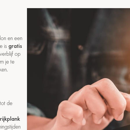
lon en een
e is
gratis
erblijf op
m je te
ken.
tot de
trijkplank
ingstijden