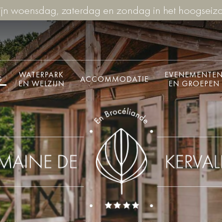
n woensdag, zaterdag en zondag in het hoogseizoe
WATERPARK
EVENEMENTE
G
ACCOMMODATIE
EN WELZIJN
EN GROEPEN