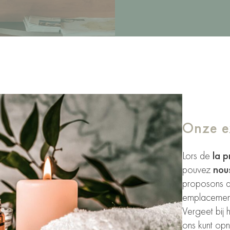
Onze e
Lors de
la p
pouvez
nou
proposons 
emplacemen
Vergeet bij 
ons kunt op