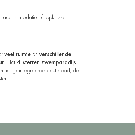
 accommodatie of topklasse
et
veel ruimte
en
verschillende
ur
. Het
4-sterren zwemparadijs
en het geïntegreerde peuterbad, de
ten.