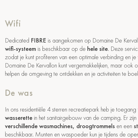
Wifi
Dedicated
FIBRE
is aangekomen op Domaine De Kerval
wifi-systeem
is beschikbaar op de
hele site
. Deze servic
zodat je kunt profiteren van een optimale verbinding en je v
Domaine De Kervallon kunt vergemakkelijken, maar ook o
helpen de omgeving te ontdekken en je activiteiten te boe
De was
In ons residentiële 4 sterren recreatiepark heb je toegang 
wasserette
in het sanitairgebouw van de camping. Er zijn
verschillende wasmachines, droogtrommels
en een
s
beschikbaar. Munten en waspoeder kun je tijdens de open