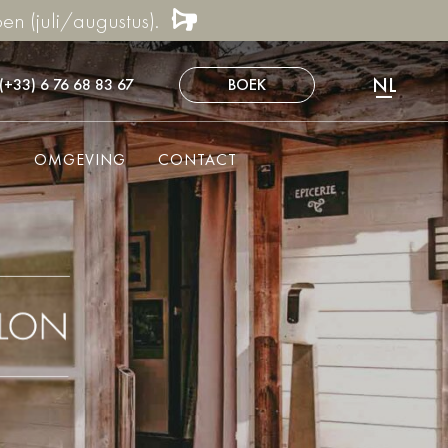
n (juli/augustus).
NL
(+33) 6 76 68 83 67
BOEK
FR
EN
N
OMGEVING
CONTACT
DE
ES