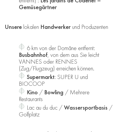
entfernt) :
Les jardins de Codenet –
Gemüsegärtner
Unsere
lokalen
Handwerker
und Produzenten
6 km von der Domäne entfernt:
Busbahnhof
, von dem aus Sie leicht
VANNES oder RENNES
(Zug/Flugzeug) erreichen können.
Supermarkt
: SUPER U und
BIOCOOP
Kino
/
Bowling
/ Mehrere
Restaurants
Lac au du duc /
Wassersportbasis
/
Golfplatz