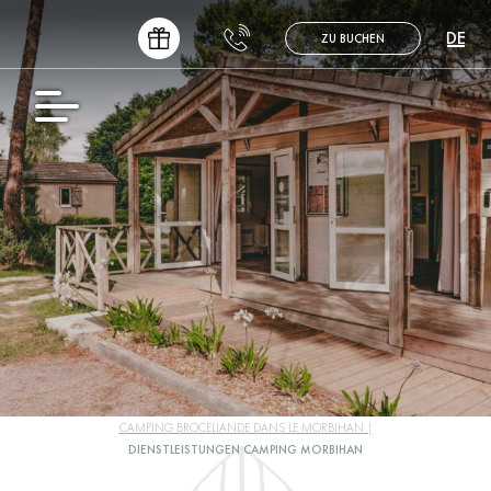
DE
ZU BUCHEN
FR
EN
NL
ES
CAMPING BROCELIANDE DANS LE MORBIHAN
DIENSTLEISTUNGEN CAMPING MORBIHAN