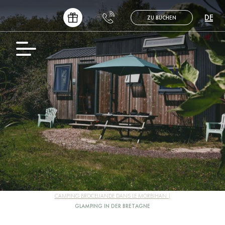
DE
ZU BUCHEN
FR
EN
NL
ES
CAMPING BROCELIANDE DANS LE MORBIHAN
GLAMPING IN DER BRETAGNE