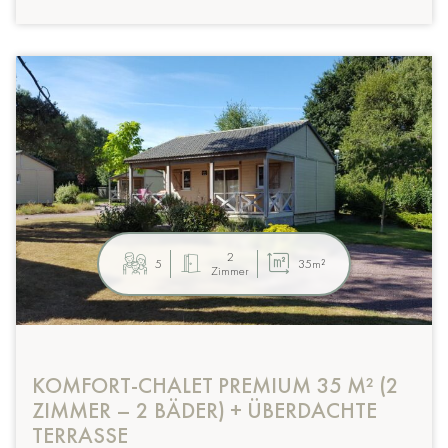
2
5
35m²
Zimmer
KOMFORT-CHALET PREMIUM 35 M² (2
ZIMMER – 2 BÄDER) + ÜBERDACHTE
TERRASSE