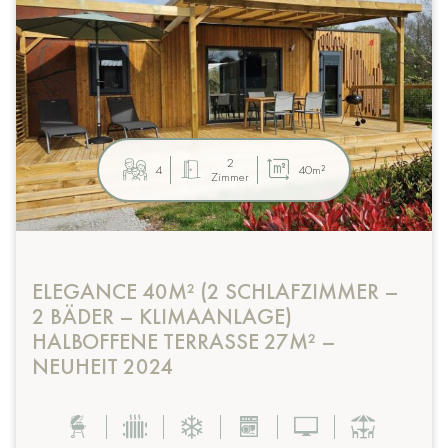
2
4
40m²
Zimmer
ELEGANCE 40M² (2 SCHLAFZIMMER –
2 BÄDER – KLIMAANLAGE)
HALBOFFENE TERRASSE 27M² –
NEUHEIT 2024