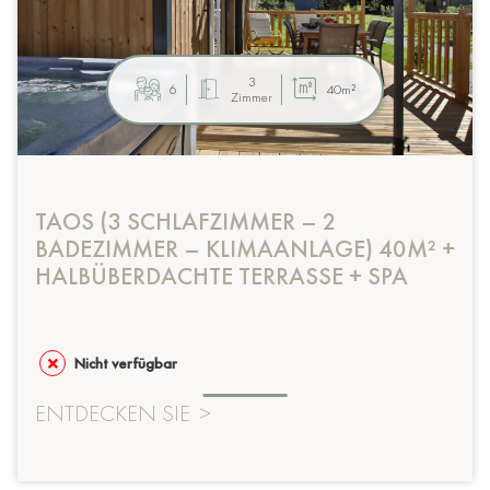
3
6
40m²
Zimmer
TAOS (3 SCHLAFZIMMER – 2
BADEZIMMER – KLIMAANLAGE) 40M² +
HALBÜBERDACHTE TERRASSE + SPA
Nicht verfügbar
ENTDECKEN SIE
>