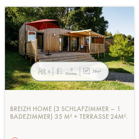
3
6
59m²
Zimmer
BREIZH HOME (3 SCHLAFZIMMER – 1
BADEZIMMER) 35 M² + TERRASSE 24M².