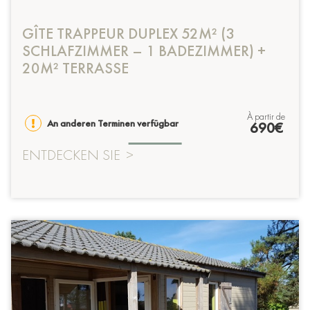
GÎTE TRAPPEUR DUPLEX 52M² (3
SCHLAFZIMMER – 1 BADEZIMMER) +
20M² TERRASSE
à partir de
An anderen Terminen verfügbar
690€
ENTDECKEN SIE
>