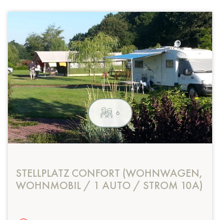
6
STELLPLATZ CONFORT (WOHNWAGEN,
WOHNMOBIL / 1 AUTO / STROM 10A)