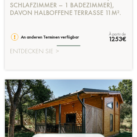
SCHLAFZIMMER – 1 BADEZIMMER),
DAVON HALBOFFENE TERRASSE 11M².
à partir de
An anderen Terminen verfügbar
1253€
ENTDECKEN SIE
>