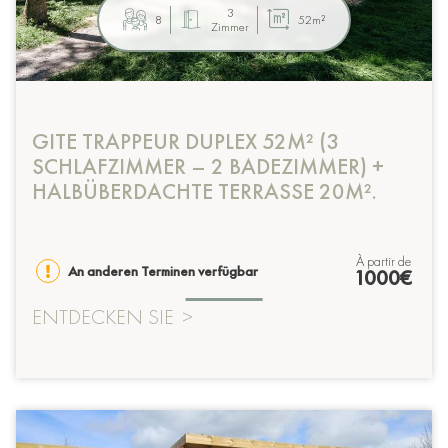
3
8
52m²
Zimmer
GITE TRAPPEUR DUPLEX 52M² (3
SCHLAFZIMMER – 2 BADEZIMMER) +
HALBÜBERDACHTE TERRASSE 20M².
à partir de
An anderen Terminen verfügbar
1000€
ENTDECKEN SIE
>