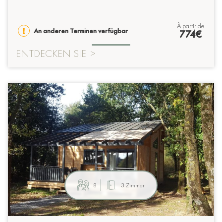
à partir de
An anderen Terminen verfügbar
774€
ENTDECKEN SIE
>
8
3 Zimmer