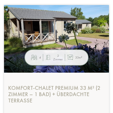
2
4
33m²
Zimmer
KOMFORT-CHALET PREMIUM 33 M² (2
ZIMMER – 1 BAD) + ÜBERDACHTE
TERRASSE