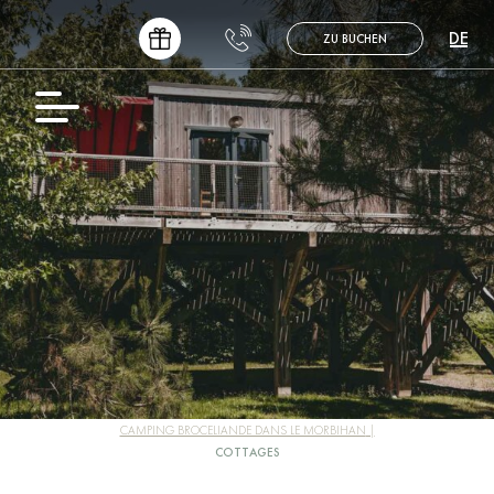
DE
ZU BUCHEN
FR
EN
NL
ES
CAMPING BROCELIANDE DANS LE MORBIHAN
COTTAGES