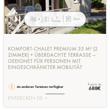
2
4
35m²
Zimmer
KOMFORT-CHALET PREMIUM 35 M² (2
ZIMMER) + ÜBERDACHTE TERRASSE –
GEEIGNET FÜR PERSONEN MIT
EINGESCHRÄNKTER MOBILITÄT
à partir de
An anderen Terminen verfügbar
688€
ENTDECKEN SIE
>