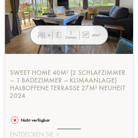
2
4
40m²
Zimmer
SWEET HOME 40M² (2 SCHLAFZIMMER
– 1 BADEZIMMER – KLIMAANLAGE)
HALBOFFENE TERRASSE 27M² NEUHEIT
2024
Nicht verfügbar
ENTDECKEN SIE
>