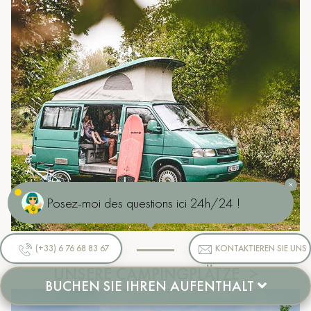
Posez-moi des questions ici 24h/24 !
(+33) 6 76 68 83 67
KONTAKTIEREN SIE UNS
UNSERE CAMPINGPLÄTZE
BUCHEN SIE IHREN AUFENTHALT