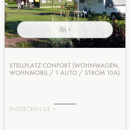
6
STELLPLATZ CONFORT (WOHNWAGEN,
WOHNMOBIL / 1 AUTO / STROM 10A)
ENTDECKEN SIE
>