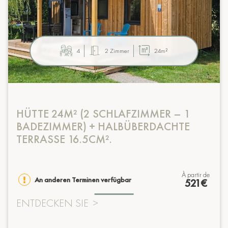
4
2 Zimmer
24m²
HÜTTE 24M² (2 SCHLAFZIMMER – 1
BADEZIMMER) + HALBÜBERDACHTE
TERRASSE 16.5CM².
à partir de
An anderen Terminen verfügbar
521€
ENTDECKEN SIE
>