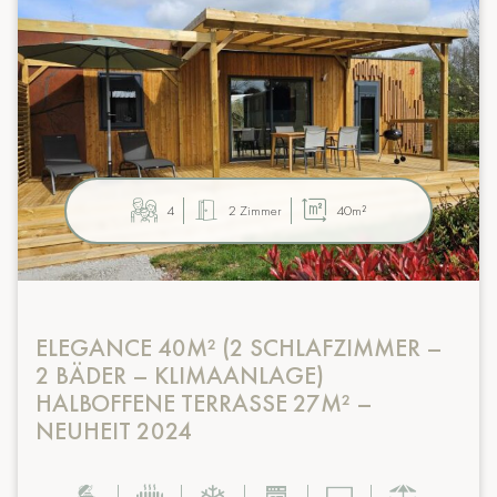
4
2 Zimmer
40m²
ELEGANCE 40M² (2 SCHLAFZIMMER –
2 BÄDER – KLIMAANLAGE)
HALBOFFENE TERRASSE 27M² –
NEUHEIT 2024