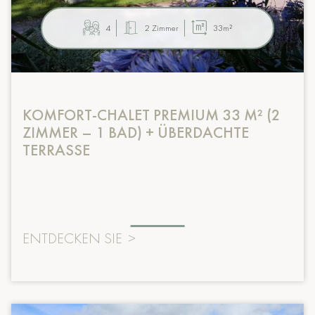
4
2 Zimmer
33m²
KOMFORT-CHALET PREMIUM 33 M² (2
ZIMMER – 1 BAD) + ÜBERDACHTE
TERRASSE
ENTDECKEN SIE
>