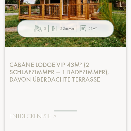
5
2 Zimmer
53m²
CABANE LODGE VIP 43M² (2
SCHLAFZIMMER – 1 BADEZIMMER),
DAVON ÜBERDACHTE TERRASSE
ENTDECKEN SIE
>