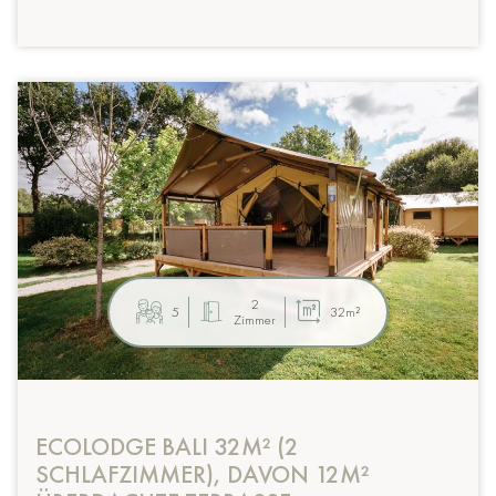
2
5
32m²
Zimmer
ECOLODGE BALI 32M² (2
SCHLAFZIMMER), DAVON 12M²