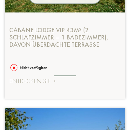
CABANE LODGE VIP 43M² (2
SCHLAFZIMMER – 1 BADEZIMMER),
DAVON ÜBERDACHTE TERRASSE
Nicht verfügbar
ENTDECKEN SIE
>