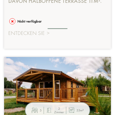
DAVON HALBOFFENE TERRASSE 11M².
Nicht verfügbar
ENTDECKEN SIE
>
2
5
53m²
Zimmer