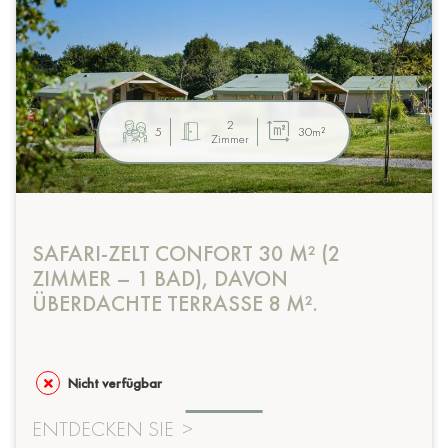
2
5
30m²
Zimmer
SAFARI-ZELT CONFORT 30 M² (2
ZIMMER – 1 BAD), DAVON
ÜBERDACHTE TERRASSE 8 M².
Nicht verfügbar
ENTDECKEN SIE
>