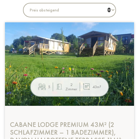
2
5
43m²
Zimmer
CABANE LODGE PREMIUM 43M² (2
SCHLAFZIMMER – 1 BADEZIMMER),