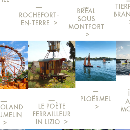
TIER
BRÉAL
BRAN
ROCHEFORT-
SOUS
EN-TERRE
MONTFORT
PLOËRMEL
A
LE POÈTE
GOLAND
MO
FERRAILLEUR
UMELIN
IN LIZIO