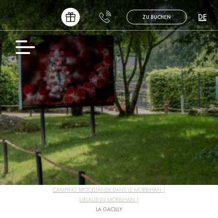
DE
ZU BUCHEN
FR
EN
NL
ES
CAMPING BROCELIANDE DANS LE MORBIHAN
URLAUB IN MORBIHAN
LA GACILLY