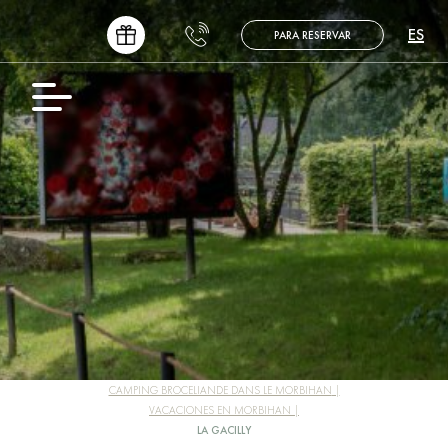
ES
PARA RESERVAR
FR
EN
NL
DE
CAMPING BROCELIANDE DANS LE MORBIHAN
VACACIONES EN MORBIHAN
LA GACILLY