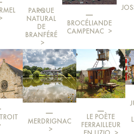
JOS
RMEL
PARQUE
NATURAL
BROCÉLIANDE
DE
CAMPENAC
BRANFÉRÉ
LE POÈTE
TROIT
MERDRIGNAC
FERRAILLEUR
EN LIZIO