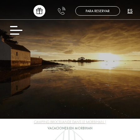
ES
PARA RESERVAR
FR
EN
NL
DE
CAMPING BROCELIANDE DANS LE MORBIHAN
VACACIONES EN MORBIHAN