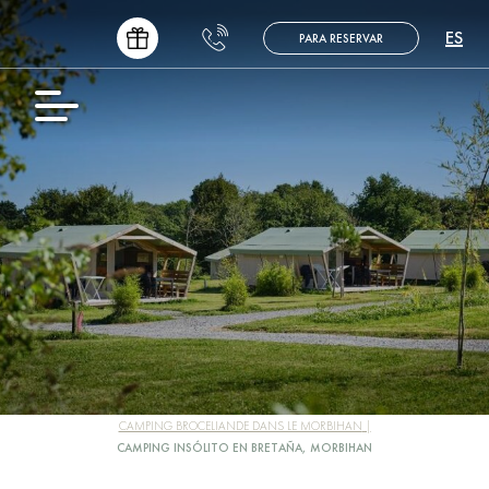
ES
PARA RESERVAR
FR
EN
NL
DE
CAMPING BROCELIANDE DANS LE MORBIHAN
CAMPING INSÓLITO EN BRETAÑA, MORBIHAN