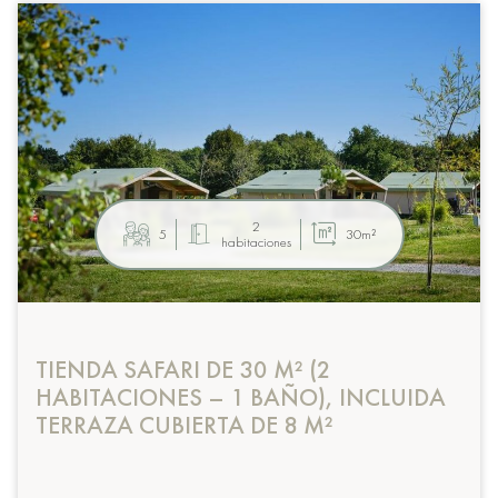
2
5
30m²
habitaciones
TIENDA SAFARI DE 30 M² (2
HABITACIONES – 1 BAÑO), INCLUIDA
TERRAZA CUBIERTA DE 8 M²