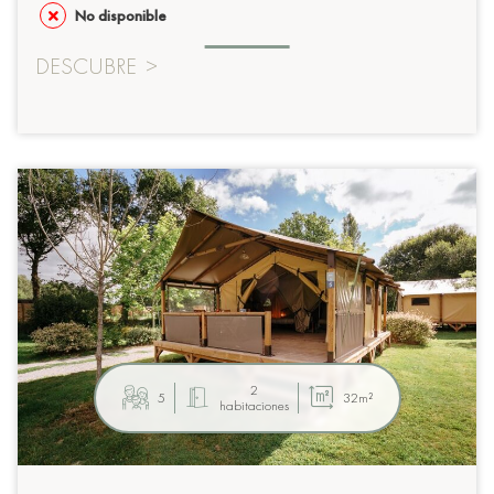
No disponible
DESCUBRE
>
2
5
32m²
habitaciones