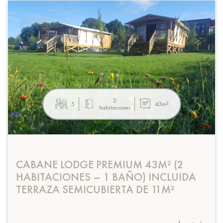
2
5
43m²
habitaciones
CABANE LODGE PREMIUM 43M² (2
HABITACIONES – 1 BAÑO) INCLUIDA
TERRAZA SEMICUBIERTA DE 11M²