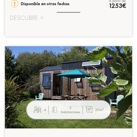
à partir de
Disponible en otras fechas
1253€
DESCUBRE
>
2
4
20m²
habitaciones