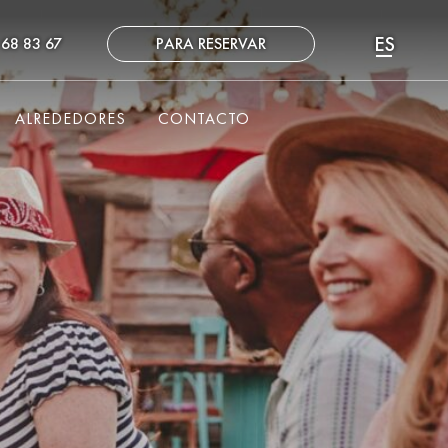
ES
 68 83 67
PARA RESERVAR
FR
EN
ALREDEDORES
CONTACTO
NL
DE