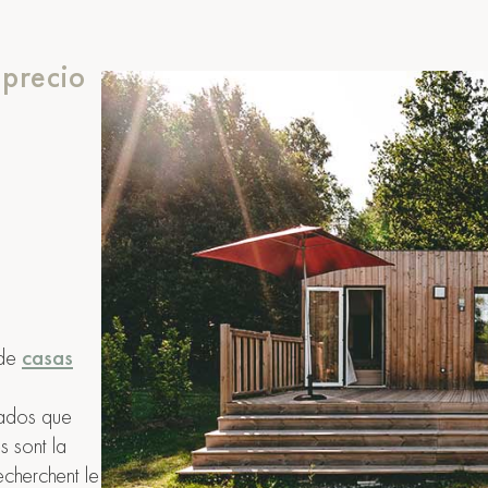
precio
 de
casas
pados que
 sont la
echerchent le