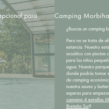
epcional para
Camping Morbihan
¿Buscas un camping b
Pero no se trata de a
estancia. Nuestro est
acuático con piscina c
para los niños pequeñ
agua. Nuestro parque
donde podrás tomar e
de camping económicas
nuestra sauna y bañer
esperas para empezar
camping 4 estrellas 
Bretaña Sur
?