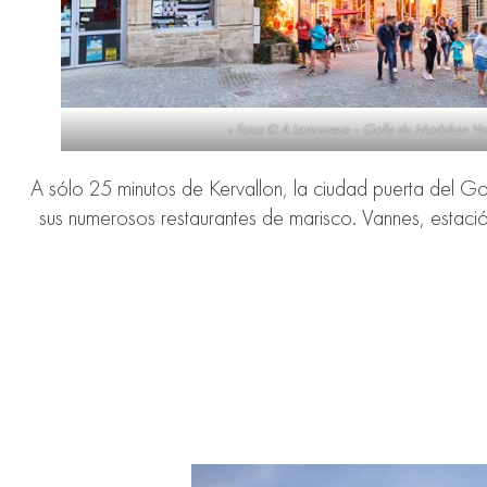
» Fotos © A.Lamoureux – Golfe du Morbihan Van
A sólo 25 minutos de Kervallon, la ciudad puerta del G
sus numerosos restaurantes de marisco. Vannes, estació