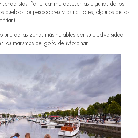
senderistas. Por el camino descubrirás algunos de los
sos pueblos de pescadores y ostricultores, algunos de los
érian).
 una de las zonas más notables por su biodiversidad.
en las marismas del golfo de Morbihan.