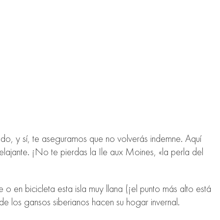
undo, y sí, te aseguramos que no volverás indemne. Aquí
elajante. ¡No te pierdas la Ile aux Moines, «la perla del
e o en bicicleta esta isla muy llana (¡el punto más alto está
de los gansos siberianos hacen su hogar invernal.