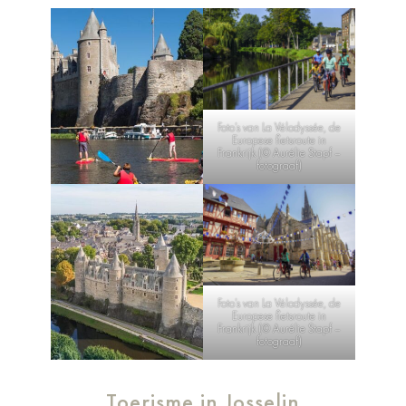
Foto’s van La Vélodyssée, de
Europese fietsroute in
Frankrijk (© Aurélie Stapf –
fotograaf)
Foto’s van La Vélodyssée, de
Europese fietsroute in
Frankrijk (© Aurélie Stapf –
fotograaf)
Toerisme in Josselin