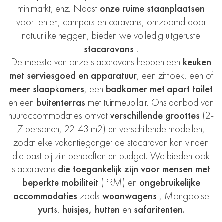
minimarkt, enz. Naast
onze ruime staanplaatsen
voor tenten, campers en caravans, omzoomd door
natuurlijke heggen, bieden we volledig uitgeruste
stacaravans
.
De meeste van onze stacaravans hebben een
keuken
met serviesgoed en apparatuur
, een zithoek, een of
meer slaapkamers
, een
badkamer met apart toilet
en een
buitenterras
met tuinmeubilair. Ons aanbod van
huuraccommodaties omvat
verschillende groottes
(2-
7 personen, 22-43 m2) en verschillende modellen,
zodat elke vakantieganger de stacaravan kan vinden
die past bij zijn behoeften en budget. We bieden ook
stacaravans
die toegankelijk zijn voor mensen met
beperkte mobiliteit
(PRM) en
ongebruikelijke
accommodaties
zoals
woonwagens
, Mongoolse
yurts
,
huisjes,
hutten
en
safaritenten.