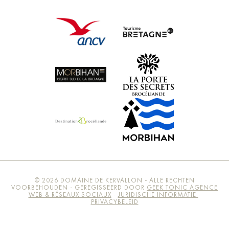
© 2026 DOMAINE DE KERVALLON - ALLE RECHTEN
VOORBEHOUDEN - GEREGISSEERD DOOR
GEEK TONIC AGENCE
WEB & RÉSEAUX SOCIAUX
-
JURIDISCHE INFORMATIE
-
PRIVACYBELEID