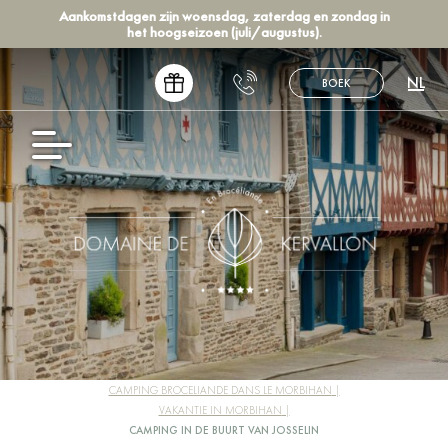
Aankomstdagen zijn woensdag, zaterdag en zondag in
het hoogseizoen (juli/augustus).
NL
BOEK
FR
EN
DE
ES
CAMPING BROCELIANDE DANS LE MORBIHAN
VAKANTIE IN MORBIHAN
CAMPING IN DE BUURT VAN JOSSELIN