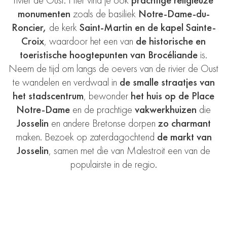
rivier de Oust. Hier vind je ook
prachtige religieuze
monumenten
zoals de basiliek
Notre-Dame-du-
Roncier,
de kerk
Saint-Martin en de kapel Sainte-
Croix
, waardoor het een van
de historische en
toeristische hoogtepunten van Brocéliande
is.
Neem de tijd om langs de oevers van de rivier de Oust
te wandelen en verdwaal in
de smalle straatjes van
het stadscentrum
, bewonder
het huis op de Place
Notre-Dame
en de prachtige
vakwerkhuizen
die
Josselin
en andere Bretonse dorpen
zo charmant
maken. Bezoek op zaterdagochtend
de markt van
Josselin
, samen met die van Malestroit een van de
populairste in de regio.