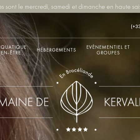
ées sont le mercredi, samedi et dimanche en haute sai
(+33
AQUATIQUE
EVÈNEMENTIEL ET
HÉBERGEMENTS
IEN-ÊTRE
GROUPES