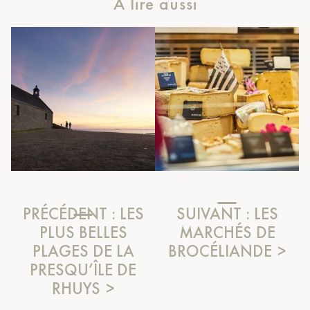
À lire aussi
PRÉCÉDENT :
LES
SUIVANT :
LES
PLUS BELLES
MARCHÉS DE
PLAGES DE LA
BROCÉLIANDE
PRESQU’ÎLE DE
RHUYS