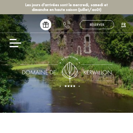
Les jours d’arrivées sont le mercredi, samedi et
dimanche en haute saison (juillet/août)
FR
RÉSERVER