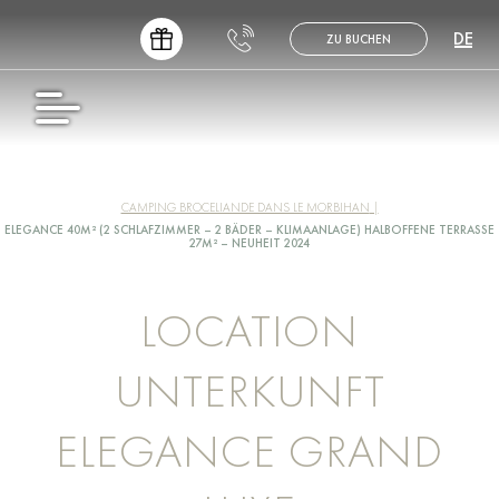
DE
ZU BUCHEN
FR
EN
NL
ES
CAMPING BROCELIANDE DANS LE MORBIHAN
ELEGANCE 40M² (2 SCHLAFZIMMER – 2 BÄDER – KLIMAANLAGE) HALBOFFENE TERRASSE
27M² – NEUHEIT 2024
LOCATION
UNTERKUNFT
ELEGANCE GRAND