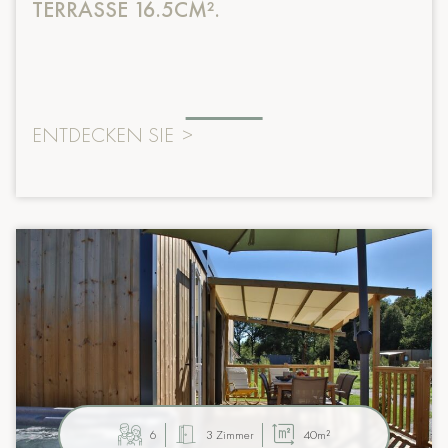
TERRASSE 16.5CM².
ENTDECKEN SIE
>
6
3 Zimmer
40m²