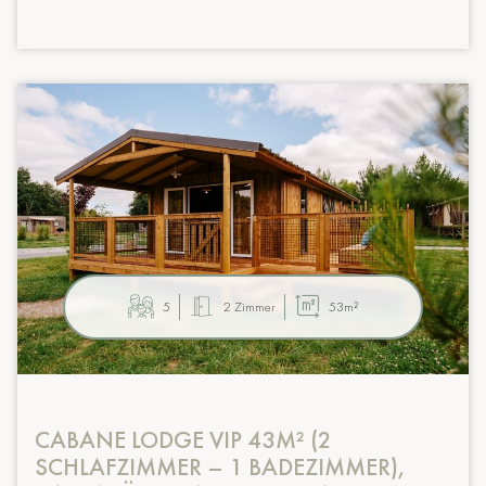
5
2 Zimmer
53m²
CABANE LODGE VIP 43M² (2
SCHLAFZIMMER – 1 BADEZIMMER),