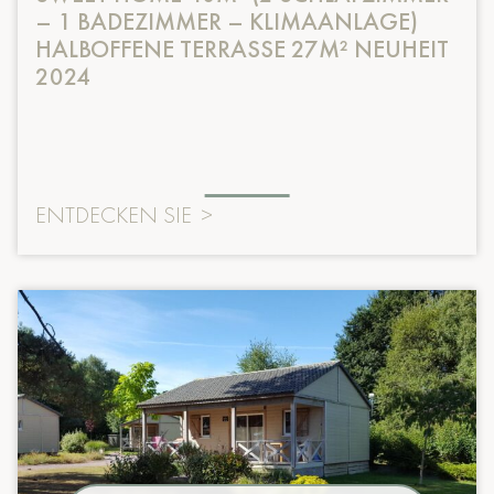
– 1 BADEZIMMER – KLIMAANLAGE)
HALBOFFENE TERRASSE 27M² NEUHEIT
2024
ENTDECKEN SIE
>