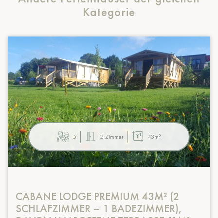
Kategorie
5
2 Zimmer
43m²
CABANE LODGE PREMIUM 43M² (2
SCHLAFZIMMER – 1 BADEZIMMER),