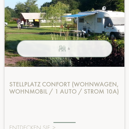
6
STELLPLATZ CONFORT (WOHNWAGEN,
WOHNMOBIL / 1 AUTO / STROM 10A)
ENTDECKEN SIE
>