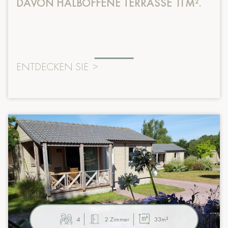
DAVON HALBOFFENE TERRASSE 11M².
ENTDECKEN SIE
>
4
2 Zimmer
33m²