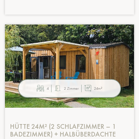
4
2 Zimmer
24m²
HÜTTE 24M² (2 SCHLAFZIMMER – 1
BADEZIMMER) + HALBÜBERDACHTE