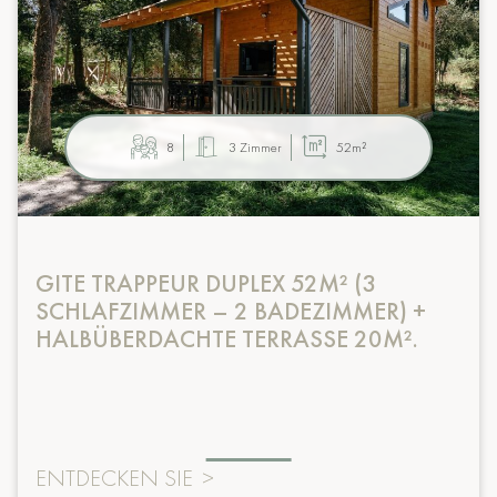
8
3 Zimmer
52m²
GITE TRAPPEUR DUPLEX 52M² (3
SCHLAFZIMMER – 2 BADEZIMMER) +
HALBÜBERDACHTE TERRASSE 20M².
ENTDECKEN SIE
>