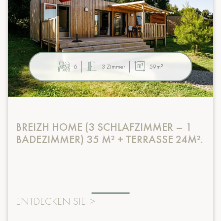
6
3 Zimmer
59m²
BREIZH HOME (3 SCHLAFZIMMER – 1
BADEZIMMER) 35 M² + TERRASSE 24M².
ENTDECKEN SIE
>