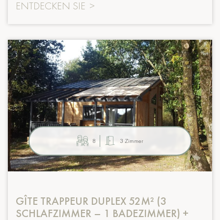
ENTDECKEN SIE
>
8
3 Zimmer
GÎTE TRAPPEUR DUPLEX 52M² (3
SCHLAFZIMMER – 1 BADEZIMMER) +