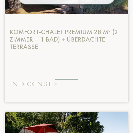
KOMFORT-CHALET PREMIUM 28 M² (2
ZIMMER – 1 BAD) + ÜBERDACHTE
TERRASSE
ENTDECKEN SIE
>