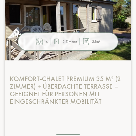
4
2 Zimmer
35m²
KOMFORT-CHALET PREMIUM 35 M² (2
ZIMMER) + ÜBERDACHTE TERRASSE –
GEEIGNET FÜR PERSONEN MIT
EINGESCHRÄNKTER MOBILITÄT