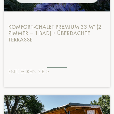
KOMFORT-CHALET PREMIUM 33 M² (2
ZIMMER – 1 BAD) + ÜBERDACHTE
TERRASSE
ENTDECKEN SIE
>