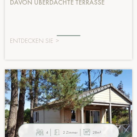
DAVON ÜBERDACHTE TERRASSE
ENTDECKEN SIE
>
4
2 Zimmer
28m²