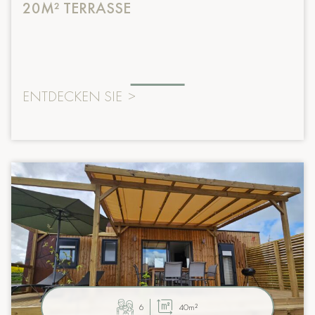
20M² TERRASSE
ENTDECKEN SIE
>
6
40m²