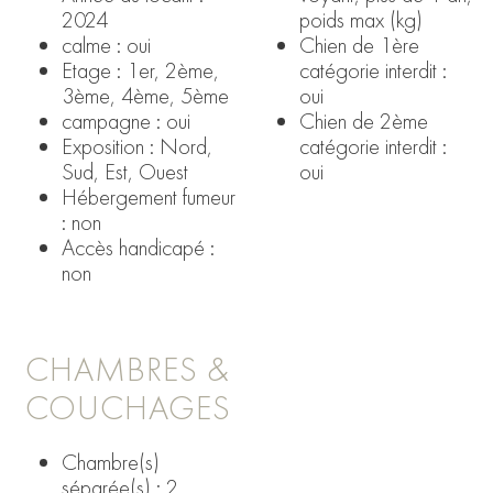
2024
poids max (kg)
calme : oui
Chien de 1ère
Etage : 1er, 2ème,
catégorie interdit :
3ème, 4ème, 5ème
oui
campagne : oui
Chien de 2ème
Exposition : Nord,
catégorie interdit :
Sud, Est, Ouest
oui
Hébergement fumeur
: non
Accès handicapé :
non
CHAMBRES &
COUCHAGES
Chambre(s)
séparée(s) : 2