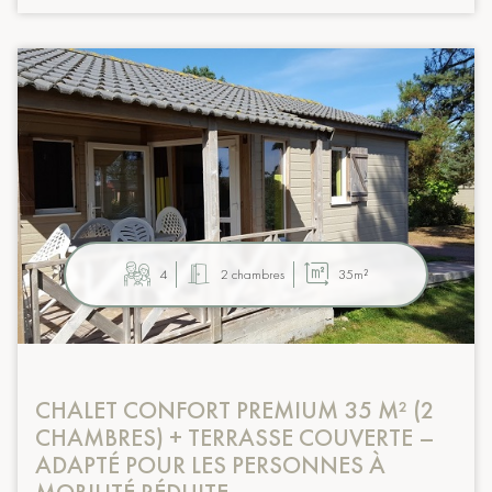
4
2 chambres
35m²
CHALET CONFORT PREMIUM 35 M² (2
CHAMBRES) + TERRASSE COUVERTE –
ADAPTÉ POUR LES PERSONNES À