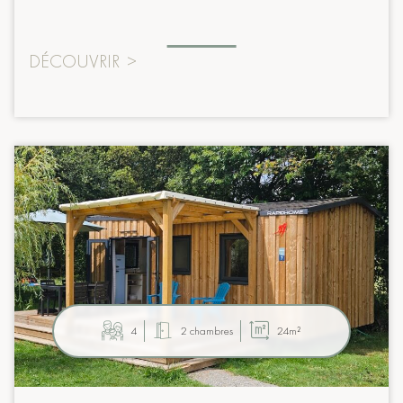
DÉCOUVRIR
>
4
2 chambres
24m²