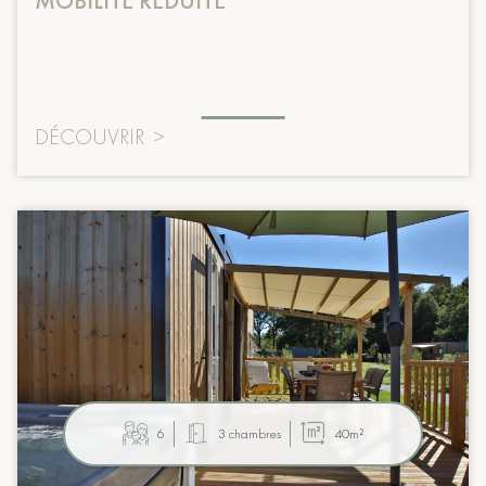
MOBILITÉ RÉDUITE
DÉCOUVRIR
>
6
3 chambres
40m²