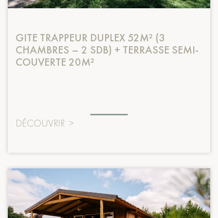
GITE TRAPPEUR DUPLEX 52M² (3
CHAMBRES – 2 SDB) + TERRASSE SEMI-
COUVERTE 20M²
DÉCOUVRIR
>