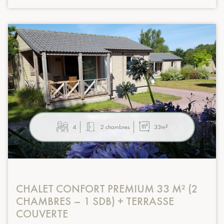
4
2 chambres
33m²
CHALET CONFORT PREMIUM 33 M² (2
CHAMBRES – 1 SDB) + TERRASSE
COUVERTE