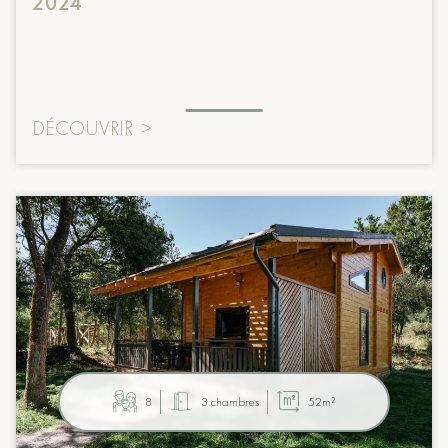
2024
DÉCOUVRIR
>
8
3 chambres
52m²