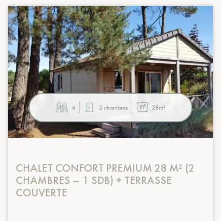
4
2 chambres
28m²
CHALET CONFORT PREMIUM 28 M² (2
CHAMBRES – 1 SDB) + TERRASSE
COUVERTE