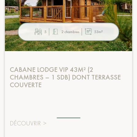
5
2 chambres
53m²
CABANE LODGE VIP 43M² (2
CHAMBRES – 1 SDB) DONT TERRASSE
COUVERTE
DÉCOUVRIR
>