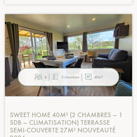
4
2 chambres
40m²
SWEET HOME 40M² (2 CHAMBRES – 1
SDB – CLIMATISATION) TERRASSE
SEMI-COUVERTE 27M² NOUVEAUTÉ