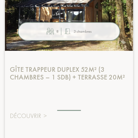
8
3 chambres
GÎTE TRAPPEUR DUPLEX 52M² (3
CHAMBRES – 1 SDB) + TERRASSE 20M²
DÉCOUVRIR
>