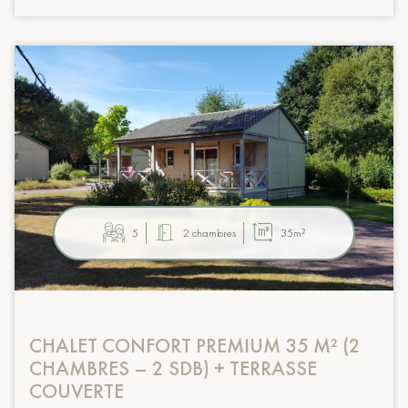
5
2 chambres
35m²
CHALET CONFORT PREMIUM 35 M² (2
CHAMBRES – 2 SDB) + TERRASSE
COUVERTE