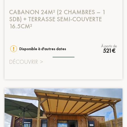
CABANON 24M² (2 CHAMBRES – 1
SDB) + TERRASSE SEMI-COUVERTE
16.5CM²
à partir de
Disponible à d'autres dates
521€
DÉCOUVRIR
>