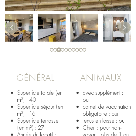
GÉNÉRAL
ANIMAUX
Superficie totale (en
avec supplément :
m²) : 40
oui
Superficie séjour (en
carnet de vaccination
m²) : 16
obligatoire : oui
Superficie terrasse
tenus en laisse : oui
(en m²) : 27
Chien : pour non-
Année du locatif :
voyant, plus de 1 an,