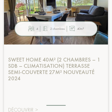
4
2 chambres
40m²
SWEET HOME 40M² (2 CHAMBRES – 1
SDB – CLIMATISATION) TERRASSE
SEMI-COUVERTE 27M² NOUVEAUTÉ
2024
DÉCOUVRIR
>