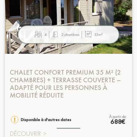
4
2 chambres
35m²
CHALET CONFORT PREMIUM 35 M² (2
CHAMBRES) + TERRASSE COUVERTE –
ADAPTÉ POUR LES PERSONNES À
MOBILITÉ RÉDUITE
à partir de
Disponible à d'autres dates
688€
DÉCOUVRIR
>