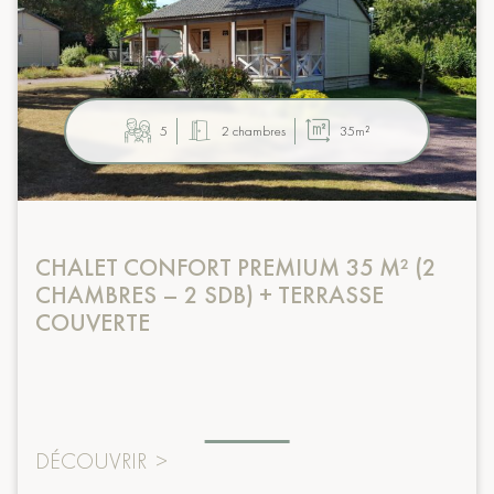
5
2 chambres
35m²
CHALET CONFORT PREMIUM 35 M² (2
CHAMBRES – 2 SDB) + TERRASSE
COUVERTE
DÉCOUVRIR
>