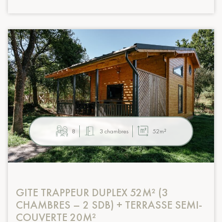
8
3 chambres
52m²
GITE TRAPPEUR DUPLEX 52M² (3
CHAMBRES – 2 SDB) + TERRASSE SEMI-
COUVERTE 20M²