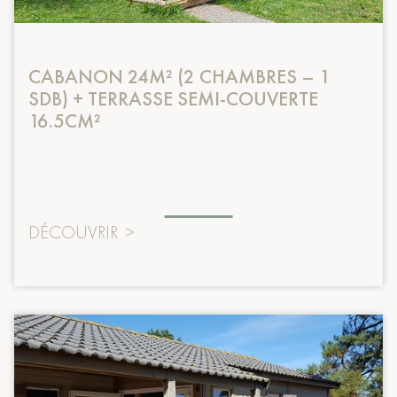
CABANON 24M² (2 CHAMBRES – 1
SDB) + TERRASSE SEMI-COUVERTE
16.5CM²
DÉCOUVRIR
>