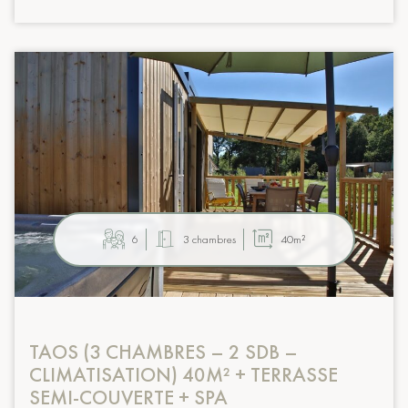
6
3 chambres
40m²
TAOS (3 CHAMBRES – 2 SDB –
CLIMATISATION) 40M² + TERRASSE
SEMI-COUVERTE + SPA