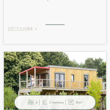
DÉCOUVRIR
>
4
2 chambres
30m²