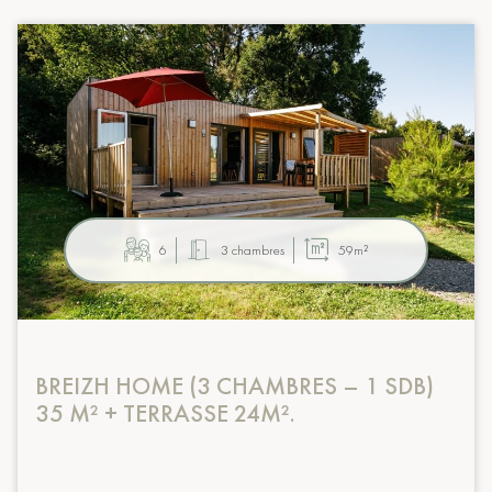
6
3 chambres
59m²
BREIZH HOME (3 CHAMBRES – 1 SDB)
35 M² + TERRASSE 24M².