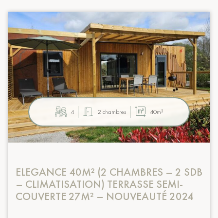
4
2 chambres
40m²
ELEGANCE 40M² (2 CHAMBRES – 2 SDB
– CLIMATISATION) TERRASSE SEMI-
COUVERTE 27M² – NOUVEAUTÉ 2024