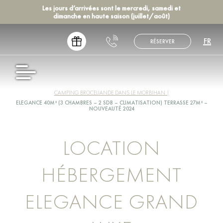
Les jours d’arrivées sont le mercredi, samedi et
dimanche en haute saison (juillet/août)
FR
RÉSERVER
EN
NL
CAMPING BROCELIANDE DANS LE MORBIHAN
DE
ELEGANCE 40M² (3 CHAMBRES – 2 SDB – CLIMATISATION) TERRASSE 27M² –
ES
NOUVEAUTÉ 2024
LOCATION
HÉBERGEMENT
ELEGANCE GRAND