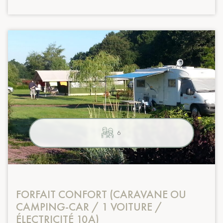
6
FORFAIT CONFORT (CARAVANE OU
CAMPING-CAR / 1 VOITURE /
ÉLECTRICITÉ 10A)