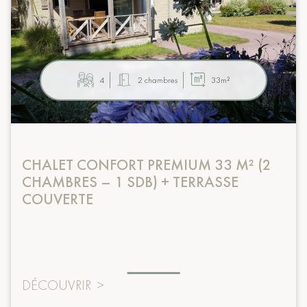
4
2 chambres
33m²
CHALET CONFORT PREMIUM 33 M² (2
CHAMBRES – 1 SDB) + TERRASSE
COUVERTE
DÉCOUVRIR
>